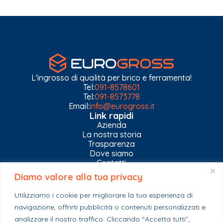
L'ingrosso di qualità per brico e ferramenta!
Tel:
091-8578601
Tel:
091-8573778
Email:
info@eurogross.it
Link rapidi
Azienda
La nostra storia
Trasparenza
Dove siamo
Contatti
Diamo valore alla tua privacy
Privacy Policy
Gestisci impostazioni Cookies
Utilizziamo i cookie per migliorare la tua esperienza di
Esplora il catalogo
navigazione, offrirti pubblicità o contenuti personalizzati e
Casa
analizzare il nostro traffico. Cliccando “Accetta tutti”,
Ferramenta & Co.