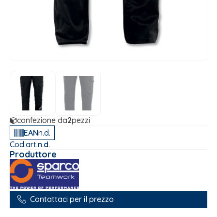
confezione da
2
pezzi
EAN
n.d.
Cod.art.
n.d.
Produttore
Contattaci per il prezzo