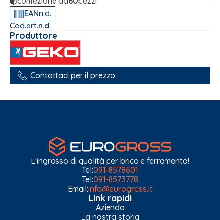
confezione da
60
pezzi
EAN
n.d.
Cod.art.
n.d.
Produttore
Contattaci per il prezzo
L'ingrosso di qualità per brico e ferramenta!
Tel:
091-8578601
Tel:
091-8573778
Email:
info@eurogross.it
Link rapidi
Azienda
La nostra storia