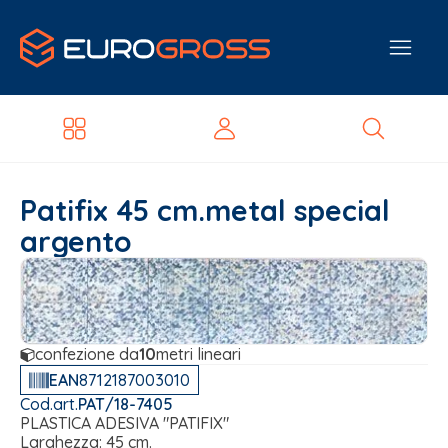
Patifix 45 cm.metal special
argento
confezione da
10
metri lineari
EAN
8712187003010
Cod.art.
PAT/18-7405
PLASTICA ADESIVA "PATIFIX"
Larghezza: 45 cm.