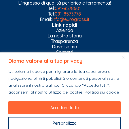
L'ingrosso di qualità per brico e ferramenta!
Tel:
091-8578601
Tel:
091-8573778
Email:
info@eurogross.it
Link rapidi
Azienda
La nostra storia
Trasparenza
Dove siamo
Contatti
Diamo valore alla tua privacy
Privacy Policy
Gestisci impostazioni Cookies
Utilizziamo i cookie per migliorare la tua esperienza di
Esplora il catalogo
navigazione, offrirti pubblicità o contenuti personalizzati e
Casa
Ferramenta & Co.
analizzare il nostro traffico. Cliccando “Accetta tutti”,
Giardino e agricoltura
acconsenti al nostro utilizzo dei cookie.
Politica sui cookie
Colori e collanti
Stagionali
Accettare tutto
Personalizza