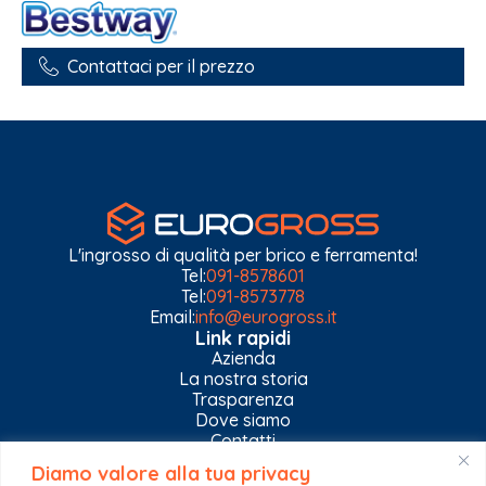
Contattaci per il prezzo
L'ingrosso di qualità per brico e ferramenta!
Tel:
091-8578601
Tel:
091-8573778
Email:
info@eurogross.it
Link rapidi
Azienda
La nostra storia
Trasparenza
Dove siamo
Contatti
Diamo valore alla tua privacy
Privacy Policy