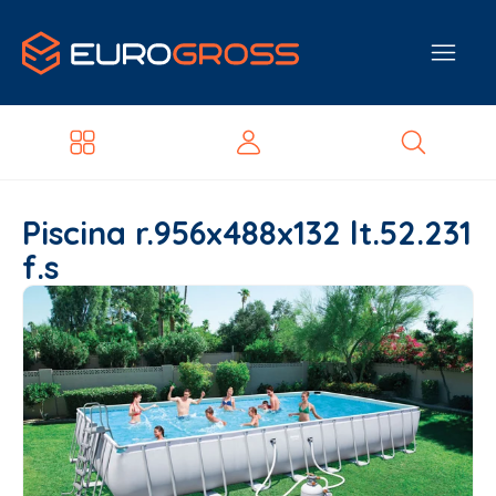
Piscina r.956x488x132 lt.52.231
f.s