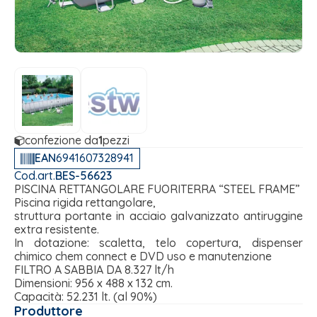
confezione da
1
pezzi
EAN
6941607328941
Cod.art.
BES-56623
PISCINA RETTANGOLARE FUORITERRA “STEEL FRAME”
Piscina rigida rettangolare,
struttura portante in acciaio galvanizzato antiruggine
extra resistente.
In dotazione: scaletta, telo copertura, dispenser
chimico chem connect e DVD uso e manutenzione
FILTRO A SABBIA DA 8.327 lt/h
Dimensioni: 956 x 488 x 132 cm.
Capacità: 52.231 lt. (al 90%)
Produttore