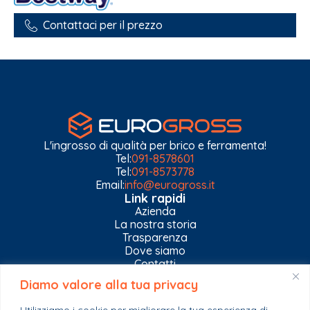
Contattaci per il prezzo
L'ingrosso di qualità per brico e ferramenta!
Tel:
091-8578601
Tel:
091-8573778
Email:
info@eurogross.it
Link rapidi
Azienda
La nostra storia
Trasparenza
Dove siamo
Contatti
Diamo valore alla tua privacy
Privacy Policy
Gestisci impostazioni Cookies
Utilizziamo i cookie per migliorare la tua esperienza di