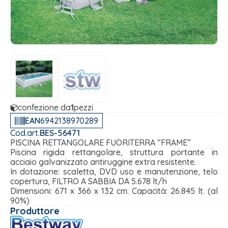
confezione da
1
pezzi
EAN
6942138970289
Cod.art.
BES-56471
PISCINA RETTANGOLARE FUORITERRA “FRAME”
Piscina rigida rettangolare, struttura portante in
acciaio galvanizzato antiruggine extra resistente.
In dotazione: scaletta, DVD uso e manutenzione, telo
copertura, FILTRO A SABBIA DA 5.678 lt/h
Dimensioni: 671 x 366 x 132 cm. Capacità: 26.845 lt. (al
90%)
Produttore