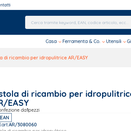
ntatti
Una volta che i risultati del completamento automa
Casa
Ferramenta & Co.
Utensili
G
la di ricambio per idropulitrice AR/EASY
stola di ricambio per idropulitric
R/EASY
onfezione da
1
pezzi
EAN
.art.
AR/3080060