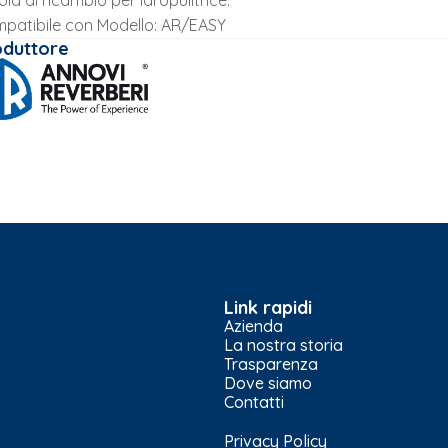
ola di ricambio per idropulitrice.
patibile con Modello: AR/EASY
oduttore
Link rapidi
Azienda
La nostra storia
Trasparenza
Dove siamo
Contatti
Privacy Policy