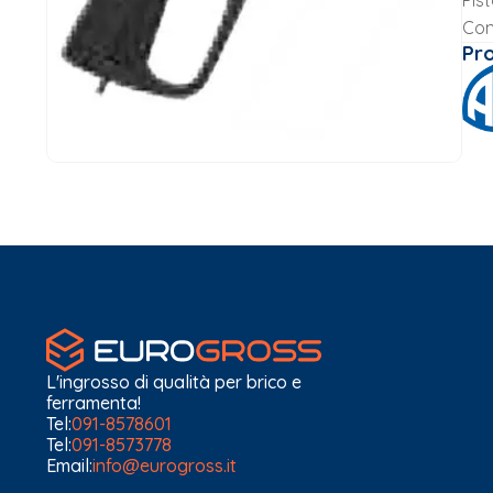
Pist
Com
Pr
L'ingrosso di qualità per brico e
ferramenta!
Tel:
091-8578601
Tel:
091-8573778
Email:
info@eurogross.it