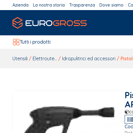
Azienda
La nostra storia
Trasparenza
Dove siamo
Co
Tutti i prodotti
Utensili
/
Elettroute...
/
Idropulitrici ed accessori
/ Pisto
Pi
A
c
Cod