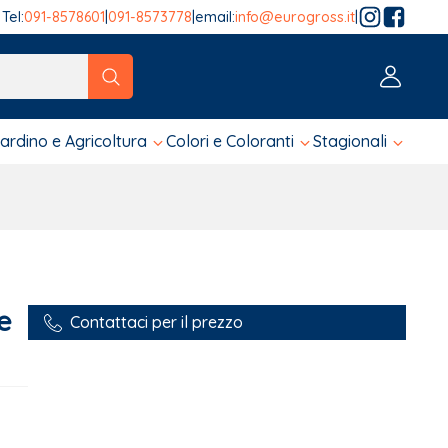
Tel:
091-8578601
|
091-8573778
|
email:
info@eurogross.it
|
tico sono disponibili, usa le frecce su e giù per fare una ver
iardino e Agricoltura
Colori e Coloranti
Stagionali
e
Contattaci per il prezzo