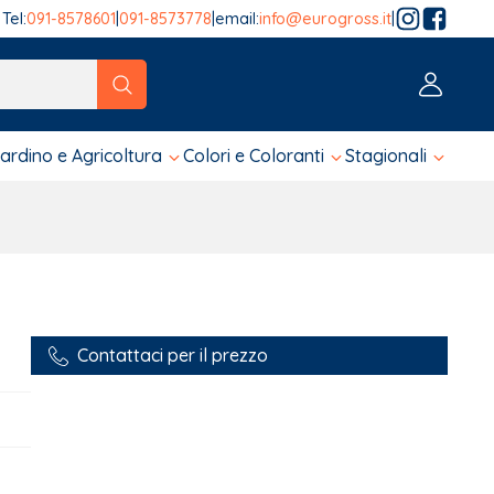
Tel:
091-8578601
|
091-8573778
|
email:
info@eurogross.it
|
tico sono disponibili, usa le frecce su e giù per fare una ver
iardino e Agricoltura
Colori e Coloranti
Stagionali
Contattaci per il prezzo