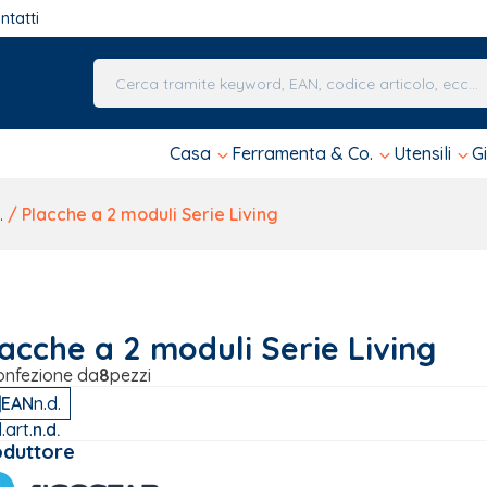
ntatti
Una volta che i risultati del completamento automa
Casa
Ferramenta & Co.
Utensili
G
.
/ Placche a 2 moduli Serie Living
acche a 2 moduli Serie Living
onfezione da
8
pezzi
EAN
n.d.
.art.
n.d.
oduttore