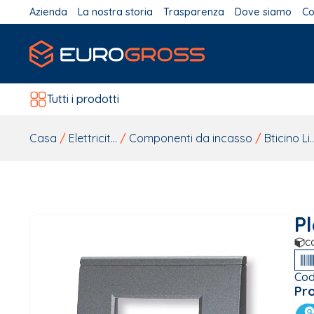
Azienda
La nostra storia
Trasparenza
Dove siamo
Co
Tutti i prodotti
Casa
/
Elettricit...
/
Componenti da incasso
/
Bticino Li..
Pl
c
Cod
Pr