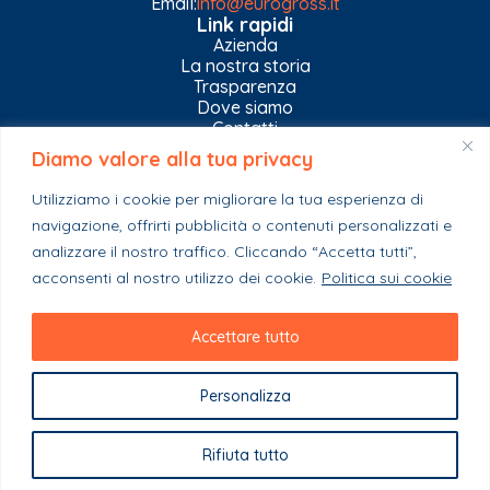
Email:
info@eurogross.it
Link rapidi
Azienda
La nostra storia
Trasparenza
Dove siamo
Contatti
Diamo valore alla tua privacy
Privacy Policy
Gestisci impostazioni Cookies
Utilizziamo i cookie per migliorare la tua esperienza di
Esplora il catalogo
navigazione, offrirti pubblicità o contenuti personalizzati e
Casa
analizzare il nostro traffico. Cliccando “Accetta tutti”,
Ferramenta & Co.
Giardino e agricoltura
acconsenti al nostro utilizzo dei cookie.
Politica sui cookie
Colori e collanti
Stagionali
Accettare tutto
Personalizza
Copyright 2023 - EuroGross Srl - P. IVA: 03999590825
Rifiuta tutto
Powered By Webplease