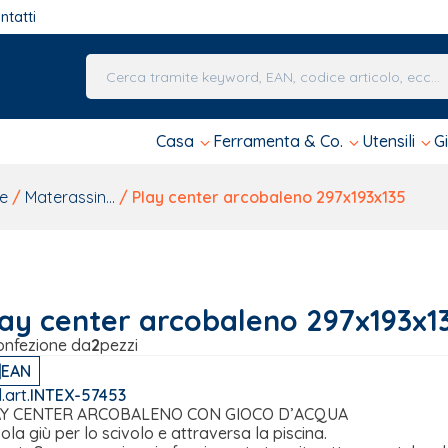
ntatti
Una volta che i risultati del completamento automa
Casa
Ferramenta & Co.
Utensili
G
e
/
Materassin...
/ Play center arcobaleno 297x193x135
lay center arcobaleno 297x193x1
onfezione da
2
pezzi
EAN
.art.
INTEX-57453
AY CENTER ARCOBALENO CON GIOCO D’ACQUA
ola giù per lo scivolo e attraversa la piscina.