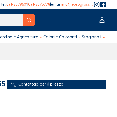
Tel:
091-8578601
|
091-8573778
|
email:
info@eurogross.it
|
tico sono disponibili, usa le frecce su e giù per fare una ver
iardino e Agricoltura
Colori e Coloranti
Stagionali
35
Contattaci per il prezzo