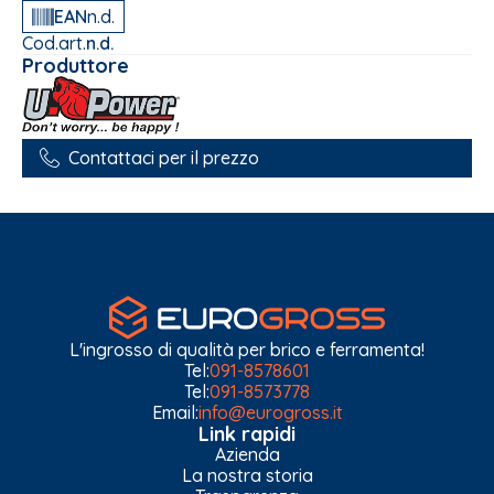
EAN
n.d.
Cod.art.
n.d.
Produttore
Contattaci per il prezzo
L'ingrosso di qualità per brico e ferramenta!
Tel:
091-8578601
Tel:
091-8573778
Email:
info@eurogross.it
Link rapidi
Azienda
La nostra storia