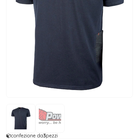
confezione da
3
pezzi