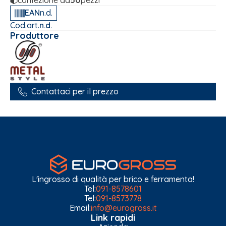
EAN
n.d.
Cod.art.
n.d.
Produttore
Contattaci per il prezzo
L'ingrosso di qualità per brico e ferramenta!
Tel:
091-8578601
Tel:
091-8573778
Email:
info@eurogross.it
Link rapidi