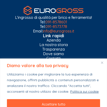
L'ingrosso di qualità per brico e ferramenta!
Tel:
091-8578601
Tel:
091-8573778
Email:
info@eurogross.it
Link rapidi
Azienda
La nostra storia
Trasparenza
Dove siamo
Contatti
Diamo valore alla tua privacy
Privacy Policy
Gestisci impostazioni Cookies
Utilizziamo i cookie per migliorare la tua esperienza di
Esplora il catalogo
navigazione, offrirti pubblicità o contenuti personalizzati e
Casa
Ferramenta & Co.
analizzare il nostro traffico. Cliccando “Accetta tutti”,
Giardino e agricoltura
acconsenti al nostro utilizzo dei cookie.
Politica sui cookie
Colori e collanti
Stagionali
Accettare tutto