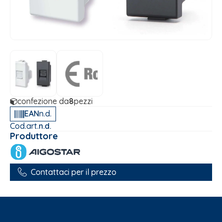
confezione da
8
pezzi
EAN
n.d.
Cod.art.
n.d.
Produttore
Contattaci per il prezzo