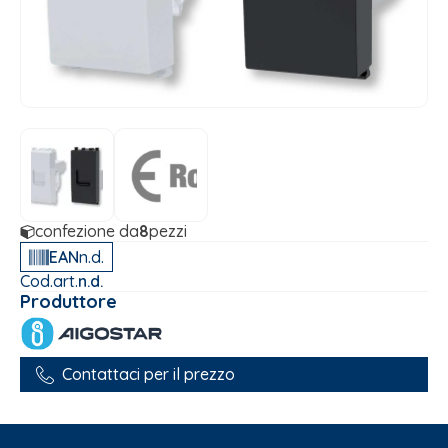
confezione da
8
pezzi
EAN
n.d.
Cod.art.
n.d.
Produttore
Contattaci per il prezzo