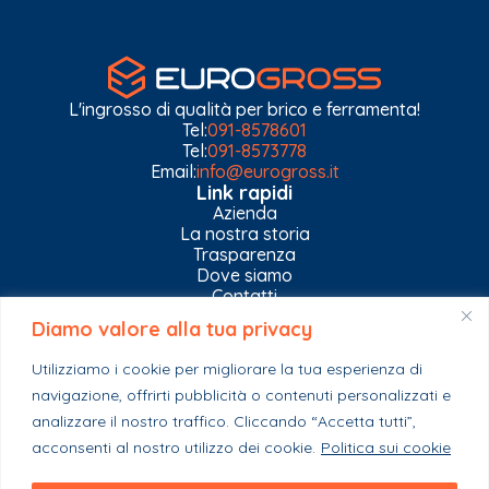
L'ingrosso di qualità per brico e ferramenta!
Tel:
091-8578601
Tel:
091-8573778
Email:
info@eurogross.it
Link rapidi
Azienda
La nostra storia
Trasparenza
Dove siamo
Contatti
Diamo valore alla tua privacy
Privacy Policy
Gestisci impostazioni Cookies
Utilizziamo i cookie per migliorare la tua esperienza di
Esplora il catalogo
navigazione, offrirti pubblicità o contenuti personalizzati e
Casa
Ferramenta & Co.
analizzare il nostro traffico. Cliccando “Accetta tutti”,
Giardino e agricoltura
acconsenti al nostro utilizzo dei cookie.
Politica sui cookie
Colori e collanti
Stagionali