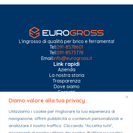
L'ingrosso di qualità per brico e ferramenta!
Tel:
091-8578601
Tel:
091-8573778
Email:
info@eurogross.it
Link rapidi
Azienda
La nostra storia
Trasparenza
Dove siamo
Contatti
Diamo valore alla tua privacy
Privacy Policy
Gestisci impostazioni Cookies
Utilizziamo i cookie per migliorare la tua esperienza di
Esplora il catalogo
navigazione, offrirti pubblicità o contenuti personalizzati e
Casa
analizzare il nostro traffico. Cliccando “Accetta tutti”,
Ferramenta & Co.
Giardino e agricoltura
acconsenti al nostro utilizzo dei cookie.
Politica sui cookie