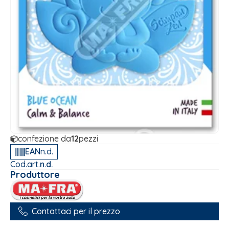
confezione da
12
pezzi
EAN
n.d.
Cod.art.
n.d.
Produttore
Contattaci per il prezzo