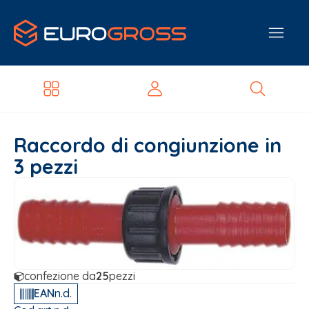
Raccordo di congiunzione in
3 pezzi
confezione da
25
pezzi
EAN
n.d.