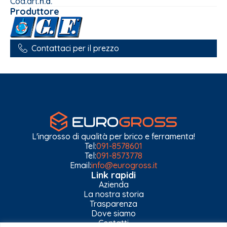
Cod.art.
n.d.
Produttore
Contattaci per il prezzo
L'ingrosso di qualità per brico e ferramenta!
Tel:
091-8578601
Tel:
091-8573778
Email:
info@eurogross.it
Link rapidi
Azienda
La nostra storia
Trasparenza
Dove siamo
Contatti