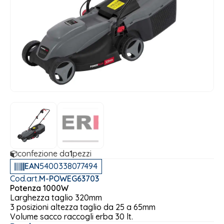
confezione da
1
pezzi
EAN
5400338077494
Cod.art.
M-POWEG63703
Potenza 1000W
Larghezza taglio 320mm
3 posizioni altezza taglio da 25 a 65mm
Volume sacco raccogli erba 30 lt.