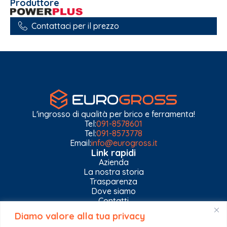
Produttore
Contattaci per il prezzo
L'ingrosso di qualità per brico e ferramenta!
Tel:
091-8578601
Tel:
091-8573778
Email:
info@eurogross.it
Link rapidi
Azienda
La nostra storia
Trasparenza
Dove siamo
Contatti
Diamo valore alla tua privacy
Privacy Policy