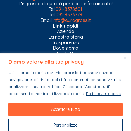
L'ingrosso di qualità per brico e ferramenta!
Tel:
091-8578601
Tel:
091-8573778
Email:
info@eurogross.it
Link rapidi
Azienda
La nostra storia
Trasparenza
Dove siamo
Contatti
Diamo valore alla tua privacy
Privacy Policy
Gestisci impostazioni Cookies
Utilizziamo i cookie per migliorare la tua esperienza di
Esplora il catalogo
navigazione, offrirti pubblicità o contenuti personalizzati e
Casa
analizzare il nostro traffico. Cliccando “Accetta tutti”,
Ferramenta & Co.
Giardino e agricoltura
acconsenti al nostro utilizzo dei cookie.
Politica sui cookie
Colori e collanti
Stagionali
Accettare tutto
Personalizza