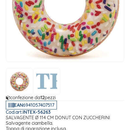
confezione da
12
pezzi
EAN
6941057407517
Cod.art.
INTEX-56263
SALVAGENTE Ø 114 CM DONUT CON ZUCCHERINI
Salvagente ciambella.
Toppa di riparazione inclusa.