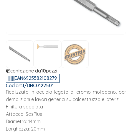
confezione da
10
pezzi
EAN
6925582108279
Cod.art.
I/DBC0122501
Realizzato in acciaio legato al cromo molibdeno, per
demolizioni e lavori generici su calcestruzzo e laterizi.
Finitura sabbiata
Attacco: SdsPlus
Diametro: 14mm
Larghezza: 20mm