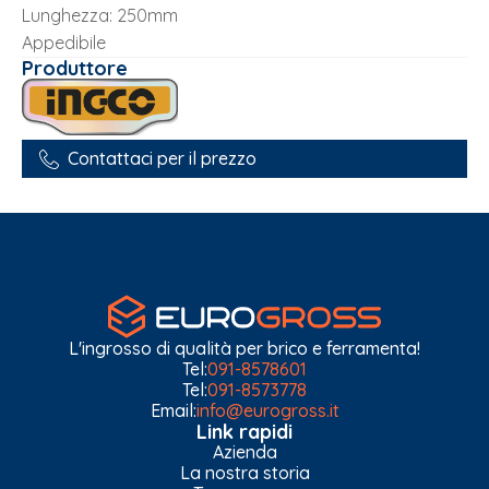
Lunghezza: 250mm
Appedibile
Produttore
Contattaci per il prezzo
L'ingrosso di qualità per brico e ferramenta!
Tel:
091-8578601
Tel:
091-8573778
Email:
info@eurogross.it
Link rapidi
Azienda
La nostra storia