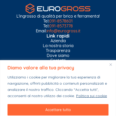
L'ingrosso di qualità per brico e ferramenta!
Tel:
091-8578601
Tel:
091-8573778
Email:
info@eurogross.it
Link rapidi
Azienda
La nostra storia
Trasparenza
Dove siamo
Contatti
Diamo valore alla tua privacy
Privacy Policy
Gestisci impostazioni Cookies
Utilizziamo i cookie per migliorare la tua esperienza di
Esplora il catalogo
navigazione, offrirti pubblicità o contenuti personalizzati e
Casa
analizzare il nostro traffico. Cliccando “Accetta tutti”,
Ferramenta & Co.
Giardino e agricoltura
acconsenti al nostro utilizzo dei cookie.
Politica sui cookie
Colori e collanti
Stagionali
Accettare tutto