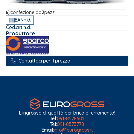
confezione da
2
pezzi
EAN
n.d.
Cod.art.
n.d.
Produttore
Contattaci per il prezzo
L'ingrosso di qualità per brico e ferramenta!
Tel:
091-8578601
Tel:
091-8573778
Email:
info@eurogross.it