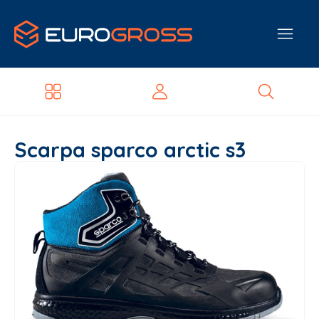
Scarpa sparco arctic s3