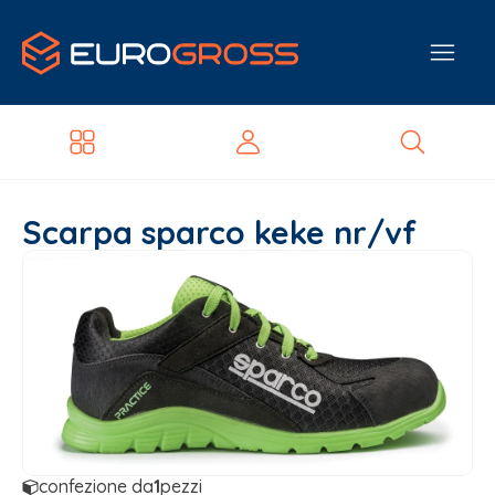
Scarpa sparco keke nr/vf
confezione da
1
pezzi