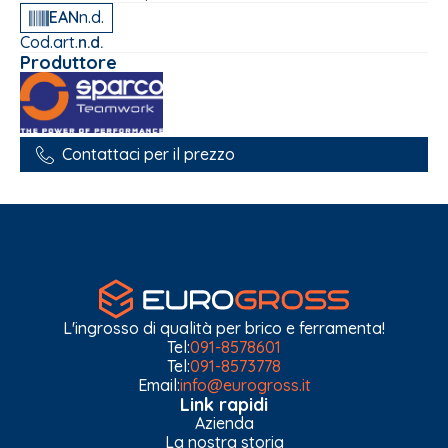
EAN
n.d.
Cod.art.
n.d.
Produttore
Contattaci per il prezzo
L'ingrosso di qualità per brico e ferramenta!
Tel:
091-8578601
Tel:
091-8573778
Email:
info@eurogross.it
Link rapidi
Azienda
La nostra storia