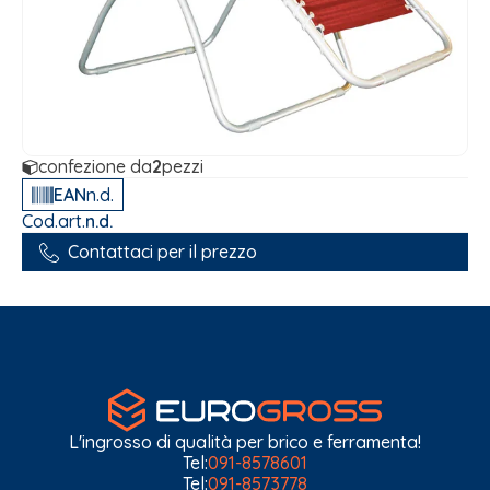
confezione da
2
pezzi
EAN
n.d.
Cod.art.
n.d.
Contattaci per il prezzo
L'ingrosso di qualità per brico e ferramenta!
Tel:
091-8578601
Tel:
091-8573778