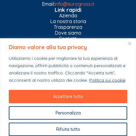
Email:
info@eurogross.it
Link rapidi
Azienda
La nostra storia
Trasparenza
Dove siamo
Contatti
Diamo valore alla tua privacy
Privacy Policy
Gestisci impostazioni Cookies
Utilizziamo i cookie per migliorare la tua esperienza di
Esplora il catalogo
navigazione, offrirti pubblicità o contenuti personalizzati e
Casa
analizzare il nostro traffico. Cliccando “Accetta tutti”,
Ferramenta & Co.
Giardino e agricoltura
acconsenti al nostro utilizzo dei cookie.
Politica sui cookie
Colori e collanti
Stagionali
Accettare tutto
Personalizza
Copyright 2023 - EuroGross Srl - P. IVA: 03999590825
Rifiuta tutto
Powered By Webplease