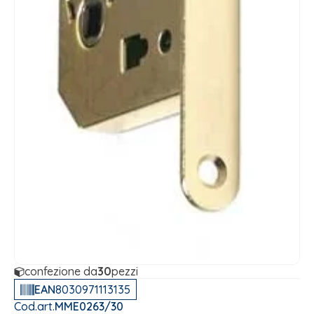
confezione da
30
pezzi
EAN
8030971113135
Cod.art.
MME0263/30