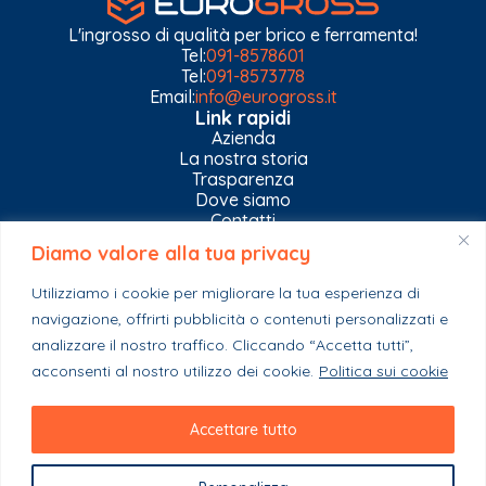
L'ingrosso di qualità per brico e ferramenta!
Tel:
091-8578601
Tel:
091-8573778
Email:
info@eurogross.it
Link rapidi
Azienda
La nostra storia
Trasparenza
Dove siamo
Contatti
Diamo valore alla tua privacy
Privacy Policy
Gestisci impostazioni Cookies
Utilizziamo i cookie per migliorare la tua esperienza di
Esplora il catalogo
navigazione, offrirti pubblicità o contenuti personalizzati e
Casa
Ferramenta & Co.
analizzare il nostro traffico. Cliccando “Accetta tutti”,
Giardino e agricoltura
acconsenti al nostro utilizzo dei cookie.
Politica sui cookie
Colori e collanti
Stagionali
Accettare tutto