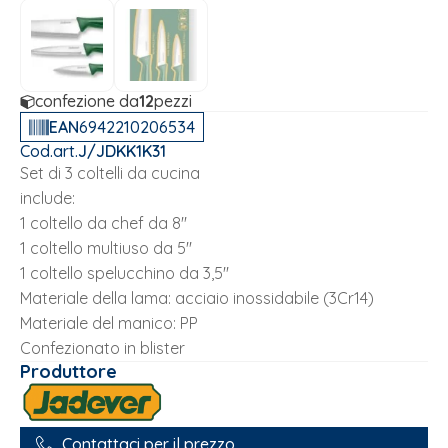
confezione da
12
pezzi
EAN
6942210206534
Cod.art.
J/JDKK1K31
Set di 3 coltelli da cucina
include:
1 coltello da chef da 8''
1 coltello multiuso da 5''
1 coltello spelucchino da 3,5''
Materiale della lama: acciaio inossidabile (3Cr14)
Materiale del manico: PP
Confezionato in blister
Produttore
Contattaci per il prezzo