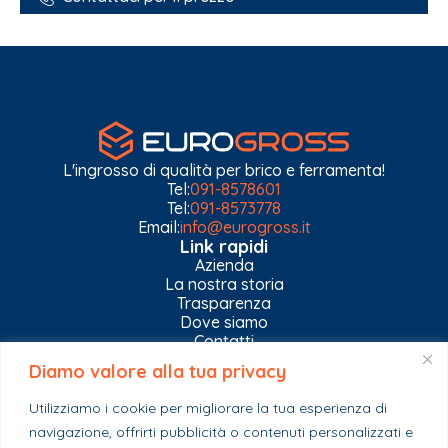
L'ingrosso di qualità per brico e ferramenta!
Tel:
091-8578601
Tel:
091-8573778
Email:
info@eurogross.it
Link rapidi
Azienda
La nostra storia
Trasparenza
Dove siamo
Contatti
Diamo valore alla tua privacy
Privacy Policy
Gestisci impostazioni Cookies
Utilizziamo i cookie per migliorare la tua esperienza di
Esplora il catalogo
navigazione, offrirti pubblicità o contenuti personalizzati e
Casa