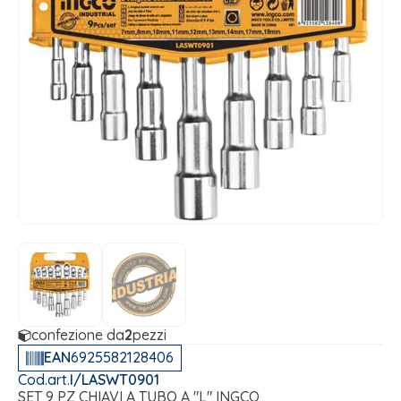
confezione da
2
pezzi
EAN
6925582128406
Cod.art.
I/LASWT0901
SET 9 PZ CHIAVI A TUBO A "L" INGCO