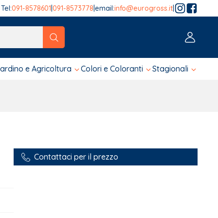
Tel:
091-8578601
|
091-8573778
|
email:
info@eurogross.it
|
tico sono disponibili, usa le frecce su e giù per fare una ver
iardino e Agricoltura
Colori e Coloranti
Stagionali
Contattaci per il prezzo