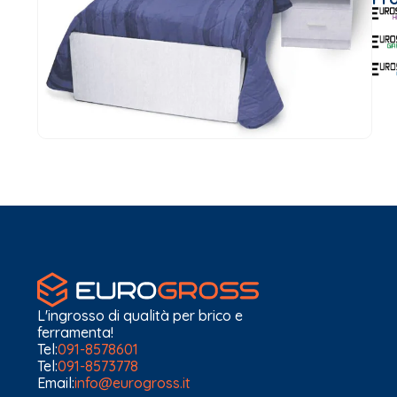
L'ingrosso di qualità per brico e
ferramenta!
Tel:
091-8578601
Tel:
091-8573778
Email:
info@eurogross.it