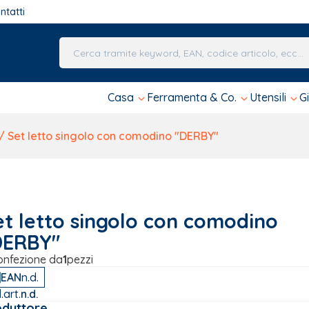
ntatti
Una volta che i risultati del completamento automa
Casa
Ferramenta & Co.
Utensili
G
/ Set letto singolo con comodino "DERBY"
et letto singolo con comodino
DERBY"
onfezione da
1
pezzi
EAN
n.d.
.art.
n.d.
oduttore