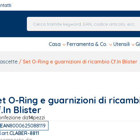
ntatti
Una volta che i risultati del completamento automa
Casa
Ferramenta & Co.
Utensili
G
fascette
/ Set O-Ring e guarnizioni di ricambio Cf.In Blister
t O-Ring e guarnizioni di ricamb
.In Blister
onfezione da
14
pezzi
EAN
8000625088119
.art.
CLABER-8811