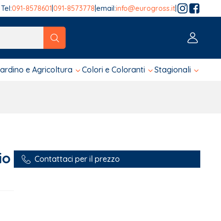
Tel:
091-8578601
|
091-8573778
|
email:
info@eurogross.it
|
tico sono disponibili, usa le frecce su e giù per fare una ver
iardino e Agricoltura
Colori e Coloranti
Stagionali
io
Contattaci per il prezzo