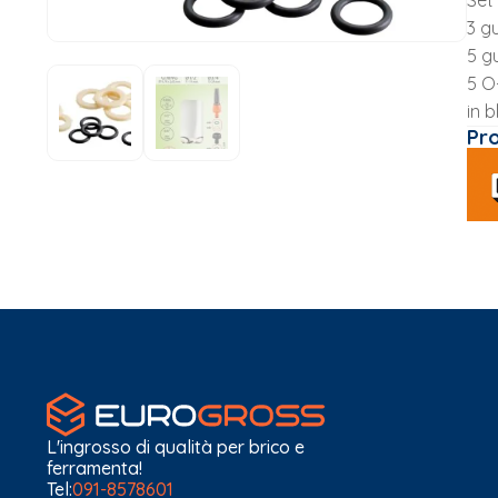
Set
3 gu
5 gu
5 O
in b
Pr
L'ingrosso di qualità per brico e
ferramenta!
Tel:
091-8578601