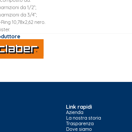
 composto da:
arnizioni da 1/2”;
arnizioni da 3/4”;
-Ring 10,78x2,62 nero.
lister.
oduttore
Link rapidi
Azienda
La nostra storia
Trasparenza
Dove siamo