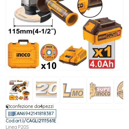
confezione da
4
pezzi
EAN
6942141818387
Cod.art.
I/CAGLI2111561E
Linea P20S