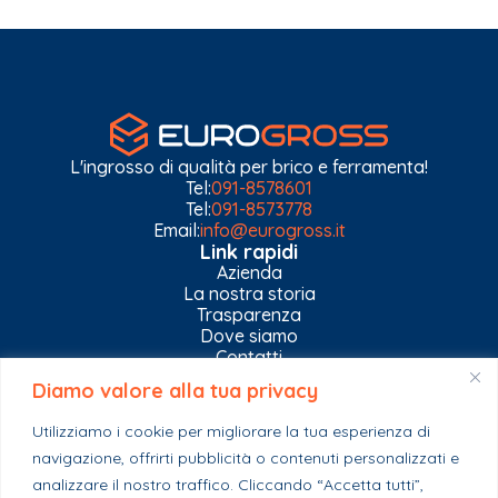
L'ingrosso di qualità per brico e ferramenta!
Tel:
091-8578601
Tel:
091-8573778
Email:
info@eurogross.it
Link rapidi
Azienda
La nostra storia
Trasparenza
Dove siamo
Contatti
Diamo valore alla tua privacy
Privacy Policy
Gestisci impostazioni Cookies
Utilizziamo i cookie per migliorare la tua esperienza di
Esplora il catalogo
navigazione, offrirti pubblicità o contenuti personalizzati e
Casa
Ferramenta & Co.
analizzare il nostro traffico. Cliccando “Accetta tutti”,