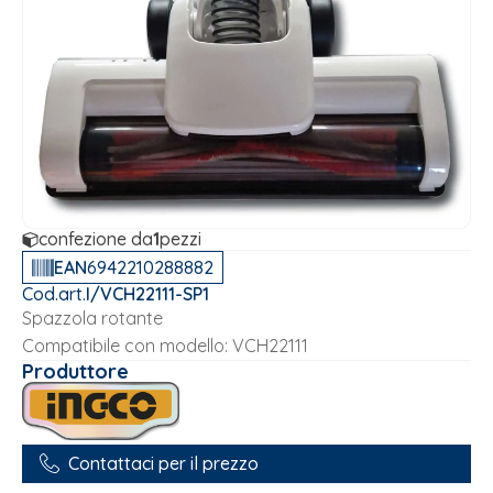
confezione da
1
pezzi
EAN
6942210288882
Cod.art.
I/VCH22111-SP1
Spazzola rotante
Compatibile con modello: VCH22111
Produttore
Contattaci per il prezzo