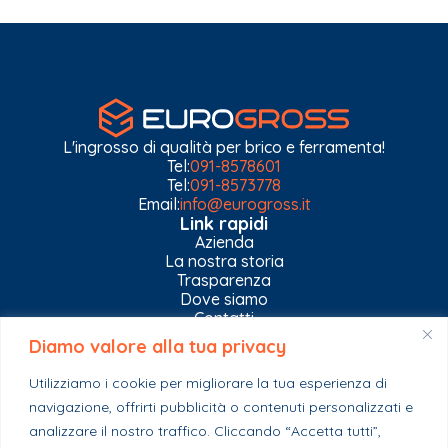
L'ingrosso di qualità per brico e ferramenta!
Tel:
091-8578601
Tel:
091-8573778
Email:
info@eurogross.it
Link rapidi
Azienda
La nostra storia
Trasparenza
Dove siamo
Contatti
Diamo valore alla tua privacy
Privacy Policy
Gestisci impostazioni Cookies
Utilizziamo i cookie per migliorare la tua esperienza di
Esplora il catalogo
navigazione, offrirti pubblicità o contenuti personalizzati e
Casa
analizzare il nostro traffico. Cliccando “Accetta tutti”,
Ferramenta & Co.