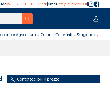
Tel:
091-8578601
|
091-8573778
|
email:
info@eurogross.it
|
tico sono disponibili, usa le frecce su e giù per fare una ver
iardino e Agricoltura
Colori e Coloranti
Stagionali
d
Contattaci per il prezzo