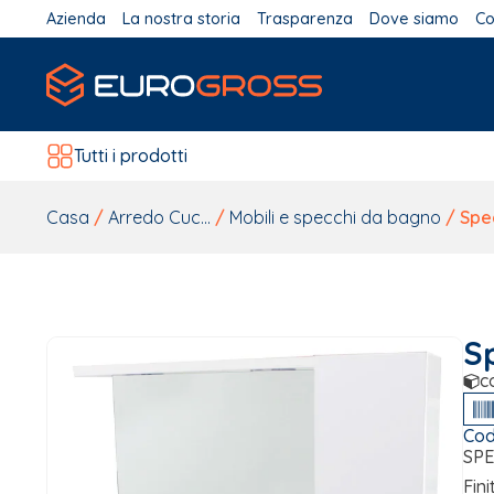
Azienda
La nostra storia
Trasparenza
Dove siamo
Co
Tutti i prodotti
Casa
/
Arredo Cuc...
/
Mobili e specchi da bagno
/ Spec
S
c
Cod
SPE
Fini