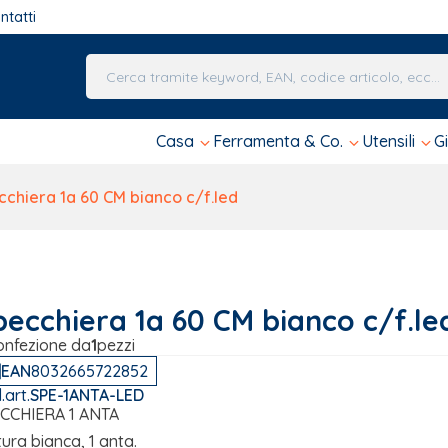
ntatti
Una volta che i risultati del completamento automa
Casa
Ferramenta & Co.
Utensili
G
chiera 1a 60 CM bianco c/f.led
pecchiera 1a 60 CM bianco c/f.le
onfezione da
1
pezzi
EAN
8032665722852
.art.
SPE-1ANTA-LED
CCHIERA 1 ANTA
tura bianca, 1 anta.