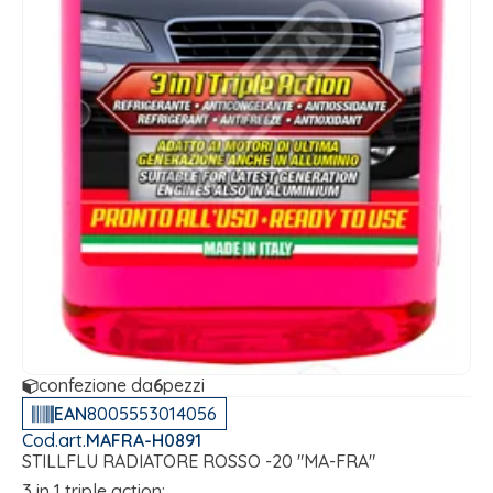
confezione da
6
pezzi
EAN
8005553014056
Cod.art.
MAFRA-H0891
STILLFLU RADIATORE ROSSO -20 "MA-FRA"
3 in 1 triple action: