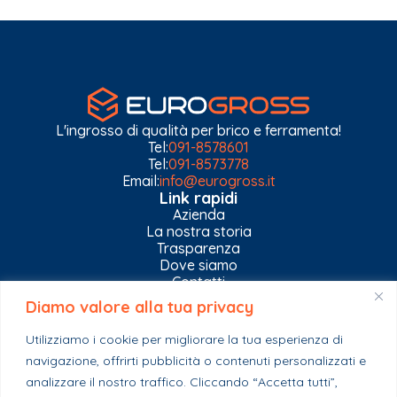
L'ingrosso di qualità per brico e ferramenta!
Tel:
091-8578601
Tel:
091-8573778
Email:
info@eurogross.it
Link rapidi
Azienda
La nostra storia
Trasparenza
Dove siamo
Contatti
Diamo valore alla tua privacy
Privacy Policy
Gestisci impostazioni Cookies
Utilizziamo i cookie per migliorare la tua esperienza di
Esplora il catalogo
navigazione, offrirti pubblicità o contenuti personalizzati e
Casa
analizzare il nostro traffico. Cliccando “Accetta tutti”,
Ferramenta & Co.