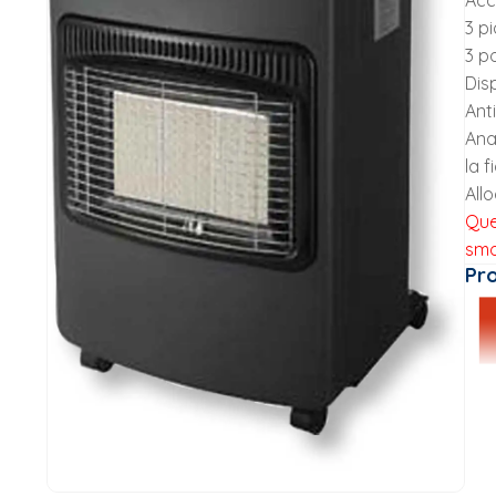
Acc
3 p
3 po
Disp
Ant
Ana
la 
All
Que
smo
Pr