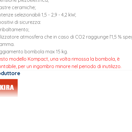
ensione piezoelettrica;
iastre ceramiche;
tenze selezionabili 1,5 - 2,9 - 4,2 kW;
ositivi di sicurezza:
iribaltamento;
lizzatore atmosfera che in caso di CO2 raggiunge l’1,5 % sp
fiamma.
oggiamento bombola max 15 kg.
sto modello Kompact, una volta rimossa la bombola, è
ntabile, per un ingombro minore nel periodo di inutilizzo.
oduttore