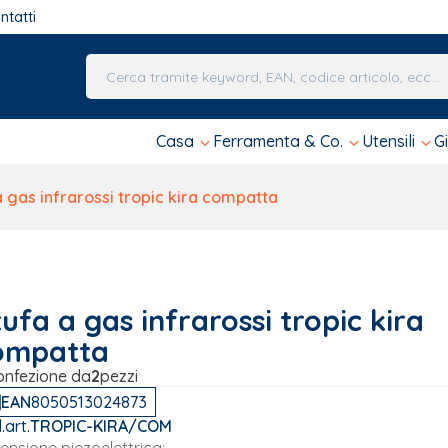
ntatti
Una volta che i risultati del completamento automa
Casa
Ferramenta & Co.
Utensili
G
a gas infrarossi tropic kira compatta
ufa a gas infrarossi tropic kira
ompatta
onfezione da
2
pezzi
EAN
8050513024873
.art.
TROPIC-KIRA/COM