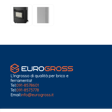
L'ingrosso di qualità per brico e
ferramenta!
Tel:
091-8578601
Tel:
091-8573778
Email:
info@eurogross.it