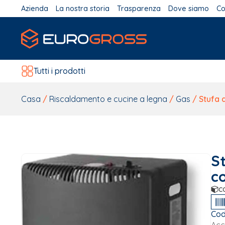
Azienda
La nostra storia
Trasparenza
Dove siamo
Co
Tutti i prodotti
Casa
/
Riscaldamento e cucine a legna
/
Gas
/ Stufa 
St
c
c
Cod