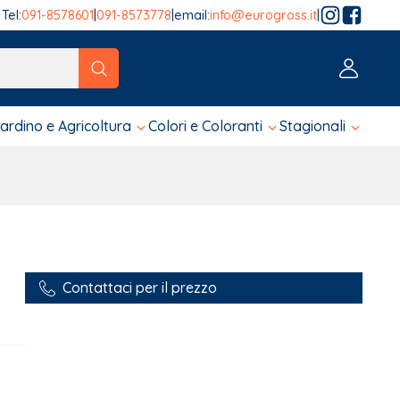
Tel:
091-8578601
|
091-8573778
|
email:
info@eurogross.it
|
tico sono disponibili, usa le frecce su e giù per fare una ver
iardino e Agricoltura
Colori e Coloranti
Stagionali
Contattaci per il prezzo