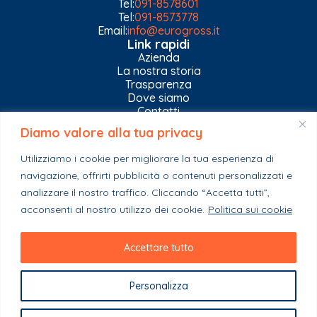
Tel:
091-8578601
Tel:
091-8573778
Email:
info@eurogross.it
Link rapidi
Azienda
La nostra storia
Trasparenza
Dove siamo
Contatti
Diamo valore alla tua privacy
Privacy Policy
Gestisci impostazioni Cookies
Utilizziamo i cookie per migliorare la tua esperienza di
Esplora il catalogo
navigazione, offrirti pubblicità o contenuti personalizzati e
Casa
Ferramenta & Co.
analizzare il nostro traffico. Cliccando “Accetta tutti”,
Giardino e agricoltura
acconsenti al nostro utilizzo dei cookie.
Politica sui cookie
Colori e collanti
Stagionali
Accettare tutto
Personalizza
Copyright 2023 - EuroGross Srl - P. IVA: 03999590825