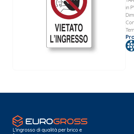
TAR
in 
Dim
Con
Tem
Pr
L'ingrosso di qualità per brico e