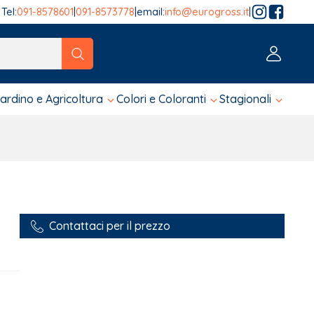
Tel:
091-8578601
|
091-8573778
|
email:
info@eurogross.it
|
tico sono disponibili, usa le frecce su e giù per fare una ver
iardino e Agricoltura
Colori e Coloranti
Stagionali
Contattaci per il prezzo