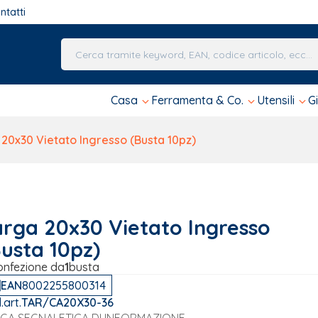
ntatti
Una volta che i risultati del completamento automa
Casa
Ferramenta & Co.
Utensili
G
20x30 Vietato Ingresso (Busta 10pz)
arga 20x30 Vietato Ingresso
Busta 10pz)
onfezione da
1
busta
EAN
8002255800314
.art.
TAR/CA20X30-36