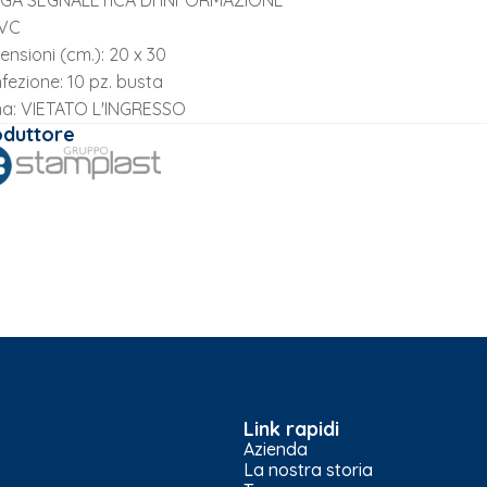
GA SEGNALETICA DI INFORMAZIONE
PVC
ensioni (cm.): 20 x 30
fezione: 10 pz. busta
a: VIETATO L'INGRESSO
oduttore
Link rapidi
Azienda
La nostra storia