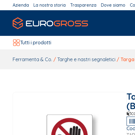
Azienda
La nostra storia
Trasparenza
Dove siamo
Co
Tutti i prodotti
Ferramenta & Co.
/
Targhe e nastri segnaletici
/ Targa 
T
(
c
Cod