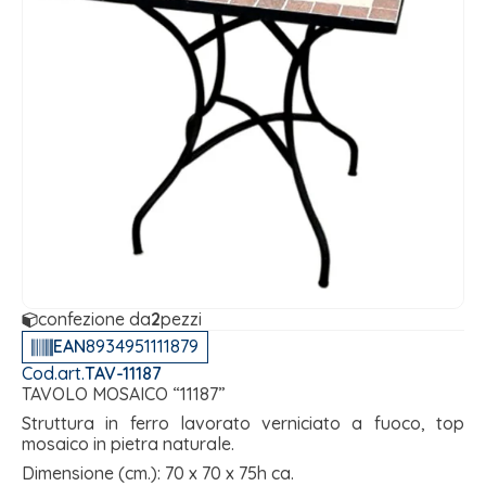
confezione da
2
pezzi
EAN
8934951111879
Cod.art.
TAV-11187
TAVOLO MOSAICO “11187”
Struttura in ferro lavorato verniciato a fuoco, top
mosaico in pietra naturale.
Dimensione (cm.): 70 x 70 x 75h ca.