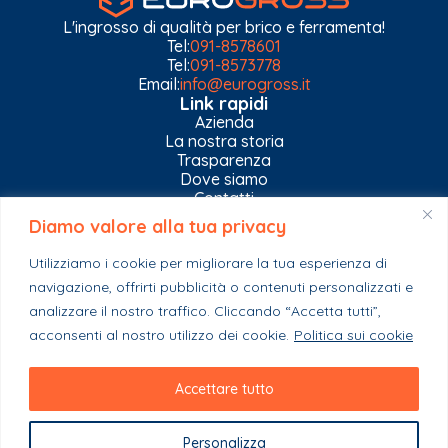
L'ingrosso di qualità per brico e ferramenta!
Tel:
091-8578601
Tel:
091-8573778
Email:
info@eurogross.it
Link rapidi
Azienda
La nostra storia
Trasparenza
Dove siamo
Contatti
Diamo valore alla tua privacy
Privacy Policy
Gestisci impostazioni Cookies
Utilizziamo i cookie per migliorare la tua esperienza di
Esplora il catalogo
navigazione, offrirti pubblicità o contenuti personalizzati e
Casa
analizzare il nostro traffico. Cliccando “Accetta tutti”,
Ferramenta & Co.
Giardino e agricoltura
acconsenti al nostro utilizzo dei cookie.
Politica sui cookie
Colori e collanti
Stagionali
Accettare tutto
Personalizza