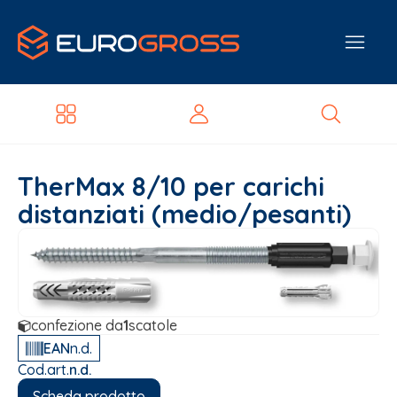
TherMax 8/10 per carichi
distanziati (medio/pesanti)
confezione da
1
scatole
EAN
n.d.
Cod.art.
n.d.
Scheda prodotto