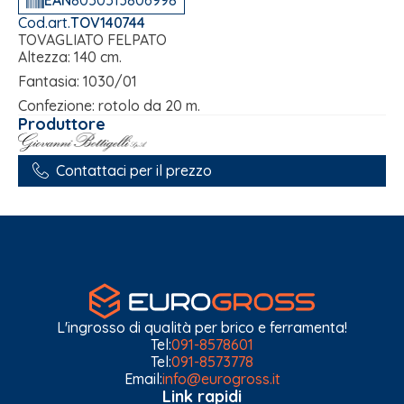
EAN
8050513806998
Cod.art.
TOV140744
TOVAGLIATO FELPATO
Altezza: 140 cm.
Fantasia: 1030/01
Confezione: rotolo da 20 m.
Produttore
Contattaci per il prezzo
L'ingrosso di qualità per brico e ferramenta!
Tel:
091-8578601
Tel:
091-8573778
Email:
info@eurogross.it
Link rapidi