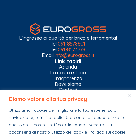
L'ingrosso di qualità per brico e ferramenta!
Tel:
091-8578601
Tel:
091-8573778
Email:
info@eurogross.it
Link rapidi
Azienda
La nostra storia
Trasparenza
Dove siamo
Contatti
Diamo valore alla tua privacy
Privacy Policy
Gestisci impostazioni Cookies
Utilizziamo i cookie per migliorare la tua esperienza di
Esplora il catalogo
navigazione, offrirti pubblicità o contenuti personalizzati e
Casa
Ferramenta & Co.
analizzare il nostro traffico. Cliccando “Accetta tutti”,
Giardino e agricoltura
acconsenti al nostro utilizzo dei cookie.
Politica sui cookie