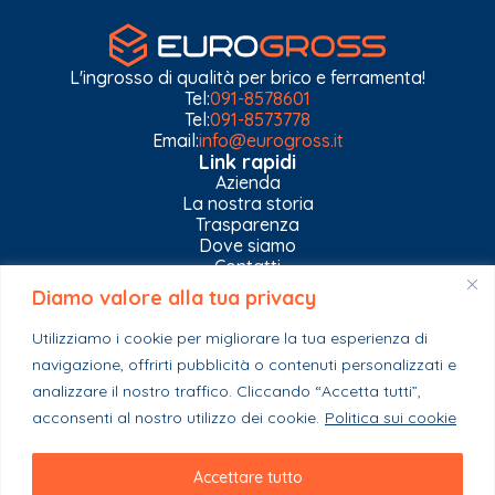
L'ingrosso di qualità per brico e ferramenta!
Tel:
091-8578601
Tel:
091-8573778
Email:
info@eurogross.it
Link rapidi
Azienda
La nostra storia
Trasparenza
Dove siamo
Contatti
Diamo valore alla tua privacy
Privacy Policy
Gestisci impostazioni Cookies
Utilizziamo i cookie per migliorare la tua esperienza di
Esplora il catalogo
navigazione, offrirti pubblicità o contenuti personalizzati e
Casa
analizzare il nostro traffico. Cliccando “Accetta tutti”,
Ferramenta & Co.
Giardino e agricoltura
acconsenti al nostro utilizzo dei cookie.
Politica sui cookie
Colori e collanti
Stagionali
Accettare tutto