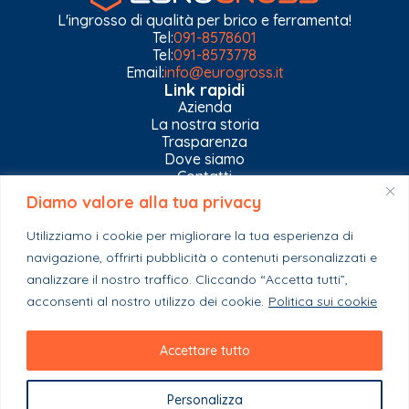
L'ingrosso di qualità per brico e ferramenta!
Tel:
091-8578601
Tel:
091-8573778
Email:
info@eurogross.it
Link rapidi
Azienda
La nostra storia
Trasparenza
Dove siamo
Contatti
Diamo valore alla tua privacy
Privacy Policy
Gestisci impostazioni Cookies
Utilizziamo i cookie per migliorare la tua esperienza di
Esplora il catalogo
navigazione, offrirti pubblicità o contenuti personalizzati e
Casa
analizzare il nostro traffico. Cliccando “Accetta tutti”,
Ferramenta & Co.
Giardino e agricoltura
acconsenti al nostro utilizzo dei cookie.
Politica sui cookie
Colori e collanti
Stagionali
Accettare tutto
Personalizza