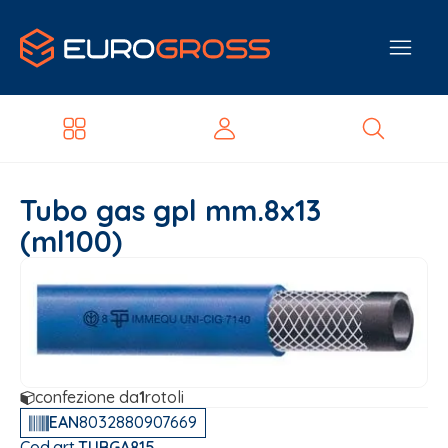
Tubo gas gpl mm.8x13
(ml100)
confezione da
1
rotoli
EAN
8032880907669
Cod.art.
TUBGA815