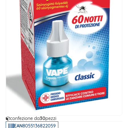
confezione da
30
pezzi
EAN
8055136822059