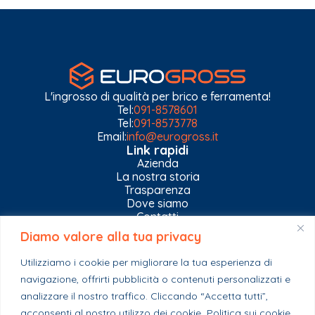
L'ingrosso di qualità per brico e ferramenta!
Tel:
091-8578601
Tel:
091-8573778
Email:
info@eurogross.it
Link rapidi
Azienda
La nostra storia
Trasparenza
Dove siamo
Contatti
Diamo valore alla tua privacy
Privacy Policy
Gestisci impostazioni Cookies
Utilizziamo i cookie per migliorare la tua esperienza di
Esplora il catalogo
navigazione, offrirti pubblicità o contenuti personalizzati e
Casa
analizzare il nostro traffico. Cliccando “Accetta tutti”,
Ferramenta & Co.
Giardino e agricoltura
acconsenti al nostro utilizzo dei cookie.
Politica sui cookie