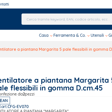
ntatti
Una volta che i risultati del completamento automa
Casa
Ferramenta & Co.
Utensili
G
tilatore a piantana Margarita 5 pale flessibili in gomma 
entilatore a piantana Margarita 
le flessibili in gomma D.cm.45
onfezione da
2
pezzi
EAN
.art.
CFG-EV070
TILATORE A PIANTANA "MARGARITA"