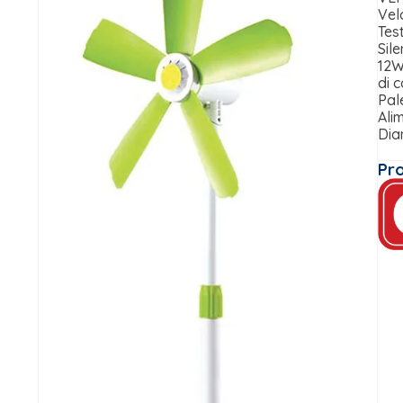
Velo
Test
Sil
12W
di 
Pal
Ali
Dia
Pr