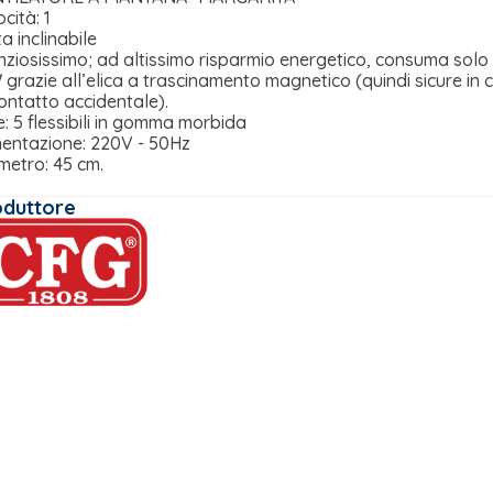
cità: 1
a inclinabile
enziosissimo; ad altissimo risparmio energetico, consuma solo
 grazie all’elica a trascinamento magnetico (quindi sicure in 
contatto accidentale).
e: 5 flessibili in gomma morbida
mentazione: 220V - 50Hz
metro: 45 cm.
oduttore