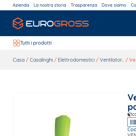
Azienda
La nostra storia
Trasparenza
Dove siamo
Co
Tutti i prodotti
Casa
/
Casalinghi
/
Elettrodomestici
/
Ventilator...
/ Ven
V
pa
c
Cod
VEN