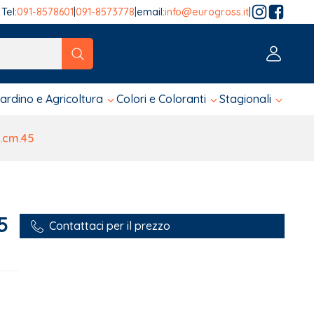
Tel:
091-8578601
|
091-8573778
|
email:
info@eurogross.it
|
tico sono disponibili, usa le frecce su e giù per fare una ver
iardino e Agricoltura
Colori e Coloranti
Stagionali
D.cm.45
5
Contattaci per il prezzo