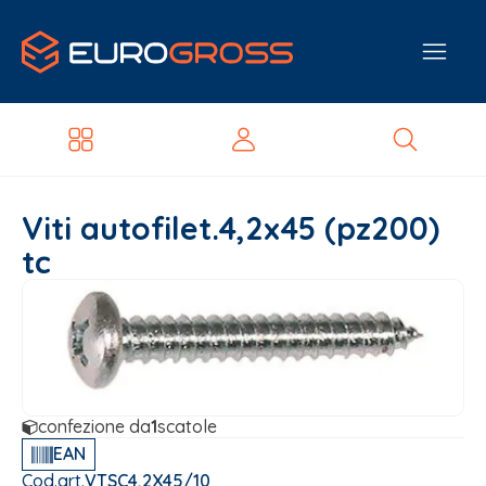
Viti autofilet.4,2x45 (pz200)
tc
confezione da
1
scatole
EAN
Cod.art.
VTSC4,2X45/10