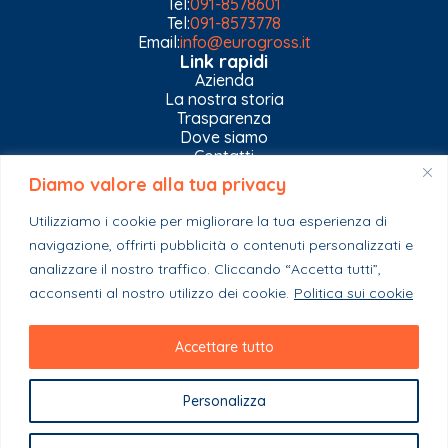
Tel:
091-8578601
Tel:
091-8573778
Email:
info@eurogross.it
Link rapidi
Azienda
La nostra storia
Trasparenza
Dove siamo
Contatti
Diamo valore alla tua privacy
Privacy Policy
Gestisci impostazioni Cookies
Utilizziamo i cookie per migliorare la tua esperienza di
Esplora il catalogo
navigazione, offrirti pubblicità o contenuti personalizzati e
Casa
analizzare il nostro traffico. Cliccando “Accetta tutti”,
Ferramenta & Co.
Giardino e agricoltura
acconsenti al nostro utilizzo dei cookie.
Politica sui cookie
Colori e collanti
Stagionali
Accettare tutto
Personalizza
Copyright 2023 - EuroGross Srl - P. IVA: 03999590825